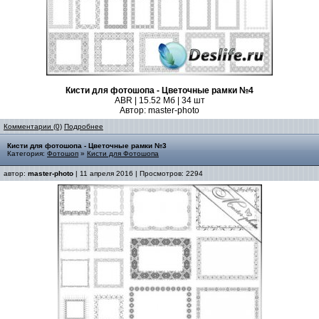
Кисти для фотошопа - Цветочные рамки №4
ABR | 15.52 Мб | 34 шт
Автор: master-photo
Комментарии (0)
Подробнее
Кисти для фотошопа - Цветочные рамки №3
Категория:
Фотошоп
»
Кисти для Фотошопа
автор:
master-photo
| 11 апреля 2016 | Просмотров: 2294