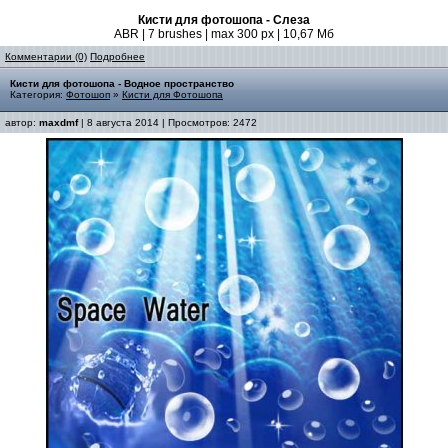
Кисти для фотошопа - Слеза
ABR | 7 brushes | max 300 px | 10,67 Мб
Комментарии (0)
Подробнее
Кисти для фотошопа - Водное пространство
Категория:
Фотошоп
»
Кисти для Фотошопа
автор:
maxdmf
| 8 августа 2014 | Просмотров: 2472