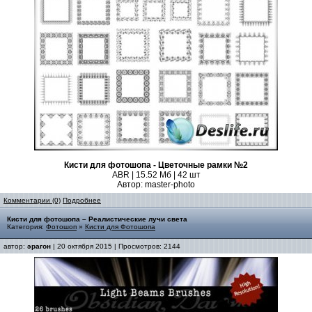
Кисти для фотошопа - Цветочные рамки №2
ABR | 15.52 Мб | 42 шт
Автор: master-photo
Комментарии (0)
Подробнее
Кисти для фотошопа – Реалистические лучи света
Категория:
Фотошоп
»
Кисти для Фотошопа
автор:
эрагон
| 20 октября 2015 | Просмотров: 2144