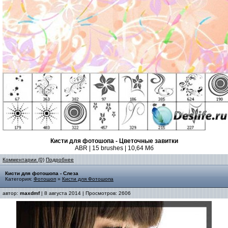
Кисти для фотошопа - Цветочные завитки
ABR | 15 brushes | 10,64 Мб
Комментарии (0)
Подробнее
Кисти для фотошопа - Слеза
Категория:
Фотошоп
»
Кисти для Фотошопа
автор:
maxdmf
| 8 августа 2014 | Просмотров: 2606