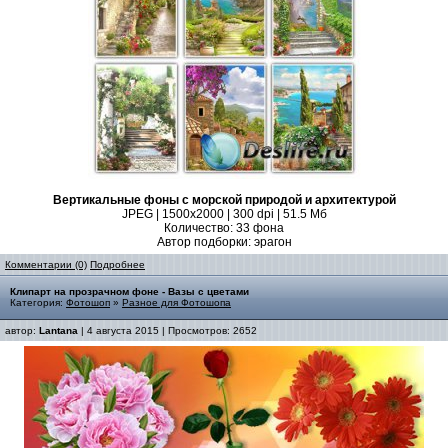
Вертикальные фоны с морской природой и архитектурой
JPEG | 1500х2000 | 300 dpi | 51.5 Мб
Количество: 33 фона
Автор подборки: эрагон
Комментарии (0)
Подробнее
Клипарт на прозрачном фоне - Вазы с цветами
Категория:
Фотошоп
»
Разное для Фотошопа
автор:
Lantana
| 4 августа 2015 | Просмотров: 2652