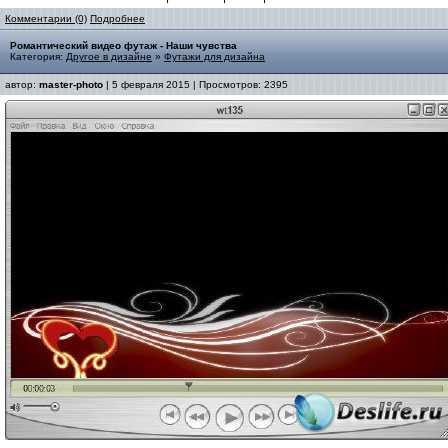
Комментарии (0)
Подробнее
Романтический видео футаж - Наши чувства
Категория:
Другое в дизайне
»
Футажи для дизайна
автор:
master-photo
| 5 февраля 2015 | Просмотров: 2395