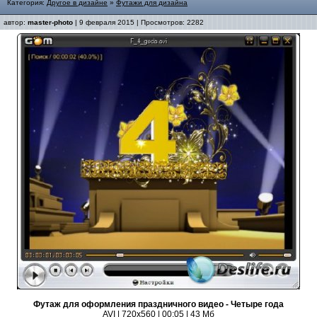
Категория:
Другое в дизайне
»
Футажи для дизайна
автор:
master-photo
| 9 февраля 2015 | Просмотров: 2282
Футаж для оформления праздничного видео - Четыре года
AVI | 720x560 | 00:05 | 43 Мб