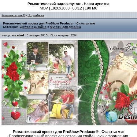
Романтический видео футаж - Наши чувства
MOV | 1920x1080 | 00:12 | 190 Мб
Комментарии (0)
Подробнее
Романтический проект для ProShow Producer - Счастья миг
Категория:
Другое в дизайне
»
Футажи для дизайна
автор:
maxdmf
| 5 января 2015 | Просмотров: 2264
Романтический проект для ProShow Producer® - Счастья миг
Профессиональный проект для создания слайд-шоу и оформления