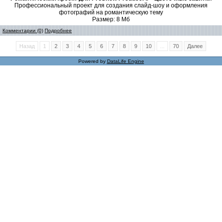
Профессиональный проект для создания слайд-шоу и оформления
фотографий на романтическую тему
Размер: 8 Мб
Комментарии (0)
Подробнее
Назад
1
2
3
4
5
6
7
8
9
10
...
70
Далее
Powered by
DataLife Engine