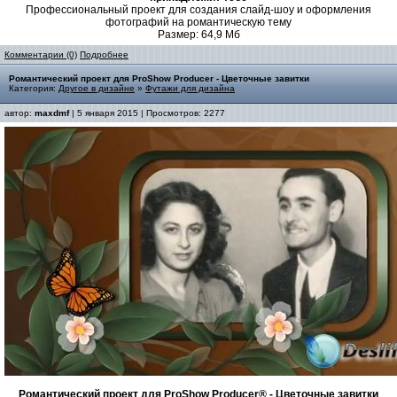
Профессиональный проект для создания слайд-шоу и оформления
фотографий на романтическую тему
Размер: 64,9 Мб
Комментарии (0)
Подробнее
Романтический проект для ProShow Producer - Цветочные завитки
Категория:
Другое в дизайне
»
Футажи для дизайна
автор:
maxdmf
| 5 января 2015 | Просмотров: 2277
Романтический проект для ProShow Producer® - Цветочные завитки