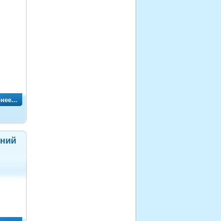
нее...
оний