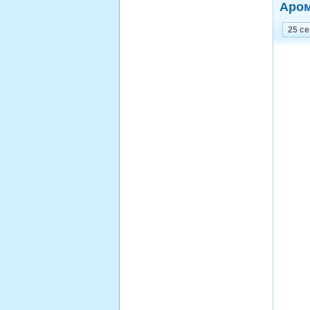
Аром
25 с