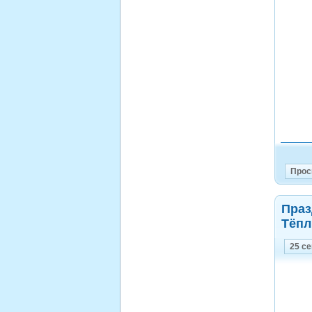
Прос
Праз
Тёпл
25 с