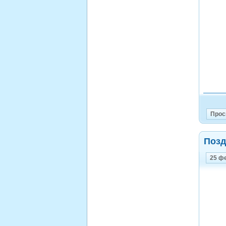
Прос
Позд
25 ф