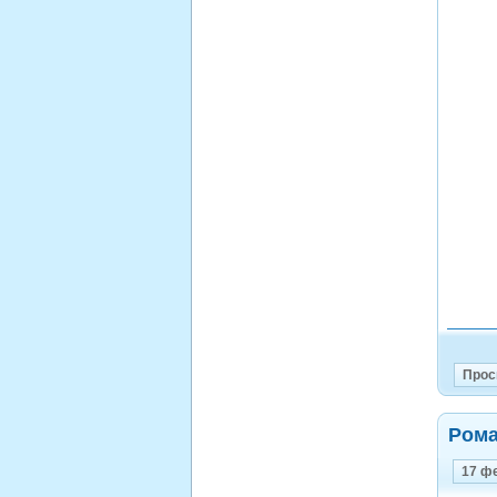
Прос
Рома
17 ф