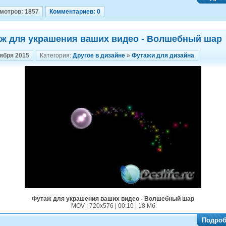
мотров: 1857
Комментариев: 0
ж для украшения ваших видео - Волшебный шар
оября 2015
Категория:
Другое в дизайне
»
Футажи для дизайна
Футаж для украшения ваших видео - Волшебный шар
MOV | 720x576 | 00:10 | 18 Мб
Подроб