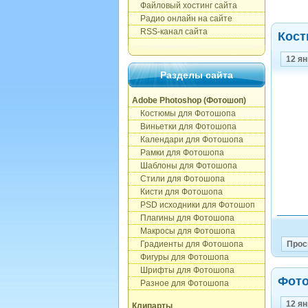
Файловый хостинг сайта
Радио онлайн на сайте
RSS-канал сайта
Кост
12 я
Разделы сайта
Adobe Photoshop (Фотошоп)
Костюмы для Фотошопа
Виньетки для Фотошопа
Календари для Фотошопа
Рамки для Фотошопа
Шаблоны для Фотошопа
Стили для Фотошопа
Кисти для Фотошопа
PSD исходники для Фотошоп
Плагины для Фотошопа
Макросы для Фотошопа
Градиенты для Фотошопа
Прос
Фигуры для Фотошопа
Шрифты для Фотошопа
Фото
Разное для Фотошопа
12 я
Клипарты